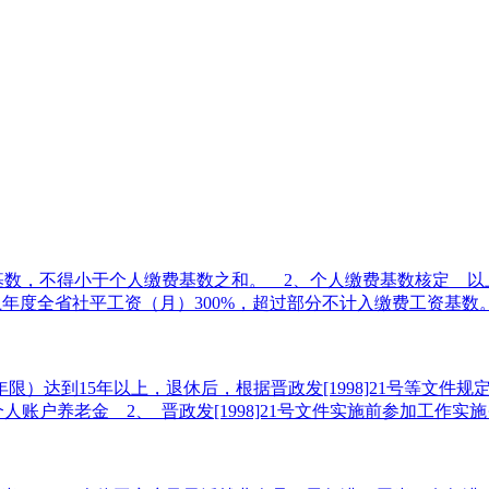
基数，不得小于个人缴费基数之和。 2、个人缴费基数核定 以
度全省社平工资（月）300%，超过部分不计入缴费工资基数。&nb
达到15年以上，退休后，根据晋政发[1998]21号等文件规
人账户养老金 2、 晋政发[1998]21号文件实施前参加工作实施··