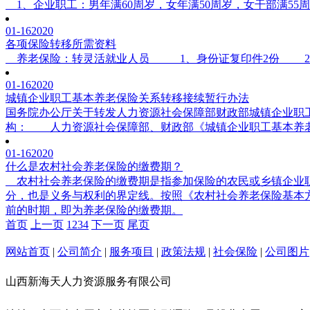
1、企业职工：男年满60周岁，女年满50周岁，女干部满55周
01-16
2020
各项保险转移所需资料
养老保险：转灵活就业人员 1、身份证复印件2份 2、解除
01-16
2020
城镇企业职工基本养老保险关系转移接续暂行办法
国务院办公厅关于转发人力资源社会保障部财政部城镇企业职工
构： 人力资源社会保障部、财政部《城镇企业职工基本养老
01-16
2020
什么是农村社会养老保险的缴费期？
农村社会养老保险的缴费期是指参加保险的农民或乡镇企业职
分，也是义务与权利的界定线。按照《农村社会养老保险基本方
前的时期，即为养老保险的缴费期。
首页
上一页
1
2
3
4
下一页
尾页
网站首页
|
公司简介
|
服务项目
|
政策法规
|
社会保险
|
公司图片
山西新海天人力资源服务有限公司