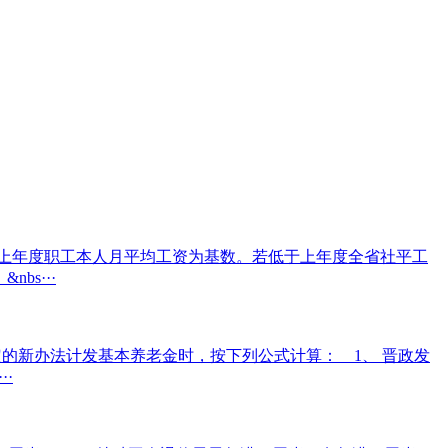
上年度职工本人月平均工资为基数。若低于上年度全省社平工
s···
定的新办法计发基本养老金时，按下列公式计算： 1、 晋政发
·