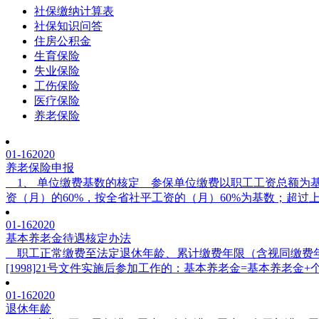
社保缴纳计算表
社保知识问答
住房公积金
生育保险
失业保险
工伤保险
医疗保险
养老保险
01-16
2020
养老保险申报
1、 单位缴费基数的核定 参保单位缴费以职工工资总额为
资（月）的60%，按全省社平工资的（月）60%为基数；超过上年
01-16
2020
基本养老金待遇核定办法
职工正常缴费至法定退休年龄、累计缴费年限（含视同缴费年限）
[1998]21号文件实施后参加工作的：基本养老金=基本养老金+个
01-16
2020
退休年龄