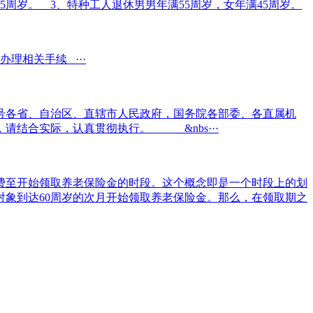
5周岁。 3、特种工人退休男男年满55周岁，女年满45周岁。
相关手续 ···
6号各省、自治区、直辖市人民政府，国务院各部委、各直属机
结合实际，认真贯彻执行。 &nbs···
费至开始领取养老保险金的时段。这个概念即是一个时段上的划
对象到达60周岁的次月开始领取养老保险金。那么，在领取期之